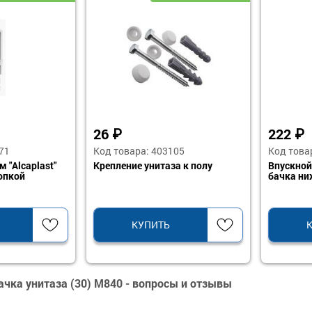
26
₽
222
₽
71
Код товара: 403105
Код това
 "Alcaplast"
Крепление унитаза к полу
Впускной
опкой
бачка ни
КУПИТЬ
чка унитаза (30) M840 - вопросы и отзывы