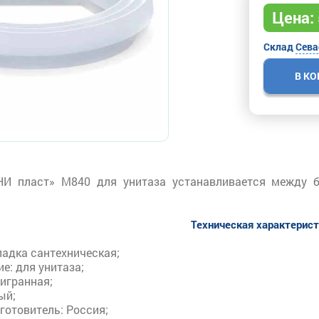
Цена:
Склад
Сева
В К
НИ пласт» M840 для унитаза устанавливается между б
Техническая характерис
ладка сантехническая;
е: для унитаза;
игранная;
ый;
готовитель: Россия;