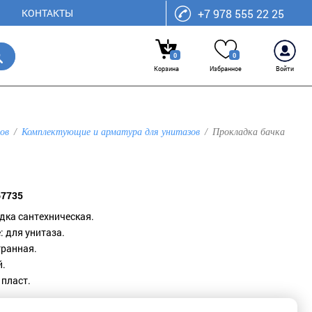
КОНТАКТЫ
+7 978 555 22 25
0
0
Корзина
Избранное
Войти
ов
Комплектующие и арматура для унитазов
Прокладка бачка
67735
адка сантехническая.
: для унитаза.
гранная.
й.
 пласт.