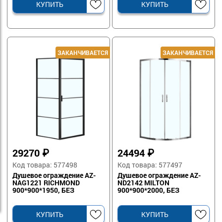
КУПИТЬ
КУПИТЬ
29270
₽
24494
₽
Код товара: 577498
Код товара: 577497
Душевое ограждение AZ-
Душевое ограждение AZ-
NAG1221 RICHMOND
ND2142 MILTON
900*900*1950, БЕЗ
900*900*2000, БЕЗ
ПОДДОНА стекло прозр. 6
ПОДДОНА, полукругл.,
мм профиль ЧЕРНЫЙ
стекло 6 мм, профиль
серебро
КУПИТЬ
КУПИТЬ