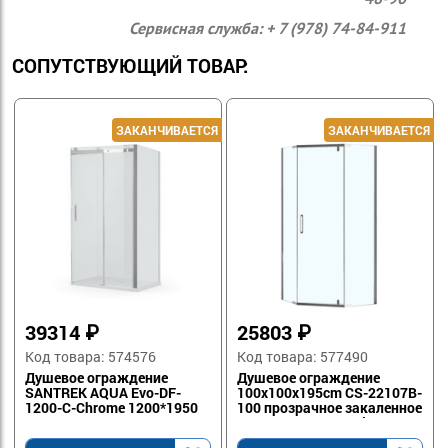
Сервисная служба: + 7 (978) 74-84-911
СОПУТСТВУЮЩИЙ ТОВАР:
39314
₽
25803
₽
Код товара: 574576
Код товара: 577490
Душевое ограждение
Душевое ограждение
SANTREK AQUA Evo-DF-
100x100x195cm CS-22107B-
1200-C-Chrome 1200*1950
100 прозрачное закаленное
Прямое, стекло Прозр.
стекло 8 мм,Easy clean,
8мм, профиль Хр
профиль