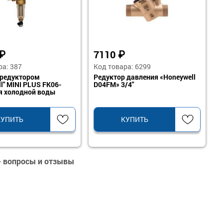
₽
7110
₽
ра: 387
Код товара: 6299
 редуктором
Редуктор давления «Honeywell
l" MINI PLUS FK06-
D04FM» 3/4"
я холодной воды
КУПИТЬ
КУПИТЬ
- вопросы и отзывы