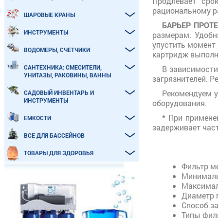
Продлевает сро
рациональному р
ШАРОВЫЕ КРАНЫ
БАРЬЕР ПРОТЕ
ИНСТРУМЕНТЫ
размерам. Удобн
упустить момент 
ВОДОМЕРЫ, СЧЕТЧИКИ
картридж выполне
САНТЕХНИКА: СМЕСИТЕЛИ,
В зависимости
УНИТАЗЫ, РАКОВИНЫ, ВАННЫ
загрязнителей. 
Рекомендуем у
САДОВЫЙ ИНВЕНТАРЬ И
ИНСТРУМЕНТЫ
оборудования.
* При примене
ЕМКОСТИ
задерживает част
ВСЕ ДЛЯ БАССЕЙНОВ
ТОВАРЫ ДЛЯ ЗДОРОВЬЯ
Фильтр м
Минималь
Максимал
Диаметр 
Способ з
Типы фил