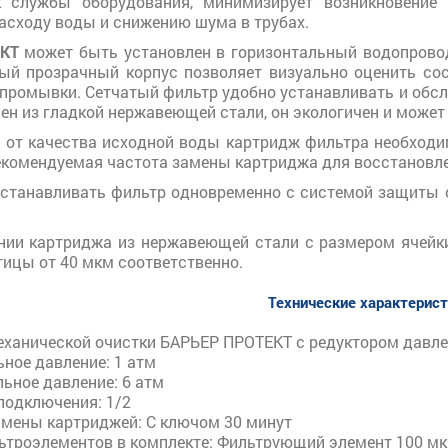
к службы оборудования, минимизирует возникновение 
асходу воды и снижению шума в трубах.
КТ
может быть установлен в горизонтальный водопрово
ый прозрачный корпус позволяет визуально оценить со
промывки. Сетчатый фильтр удобно устанавливать и обсл
н из гладкой нержавеющей стали, он экологичен и может
 от качества исходной воды картридж фильтра необходи
Рекомендуемая частота замены картриджа для восстановл
станавливать фильтр одновременно с системой защиты о
нии картриджа из нержавеющей стали с размером ячейки
ицы от 40 мкм соответственно.
Технические характерис
еханической очистки БАРЬЕР ПРОТЕКТ с редуктором давле
ное давление: 1 атм
ьное давление: 6 атм
подключения: 1/2
амены картриджей: С ключом 30 минут
ьтроэлементов в комплекте: Фильтрующий элемент 100 м