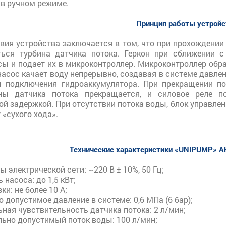
 в ручном режиме.
Принцип работы устройс
вия устройства заключается в том, что при прохождении
ься турбина датчика потока. Геркон при сближении с
сы и подает их в микроконтроллер. Микроконтроллер обр
насос качает воду непрерывно, создавая в системе давлен
 подключения гидроаккумулятора. При прекращении по
ны датчика потока прекращается, и силовое реле п
й задержкой. При отсутствии потока воды, блок управле
«сухого хода».
Технические характеристики
«
UNIPUMP»
А
 электрической сети: ~220 В ± 10%, 50 Гц;
 насоса: до 1,5 кВт;
ки: не более 10 А;
 допустимое давление в системе: 0,6 МПа (6 бар);
ная чувствительность датчика потока: 2 л/мин;
ьно допустимый поток воды: 100 л/мин;