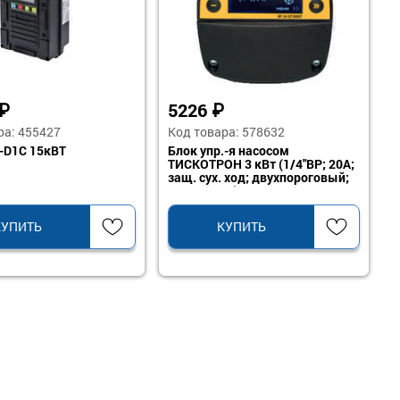
₽
5226
₽
ра: 455427
Код товара: 578632
-D1C 15кВТ
Блок упр.-я насосом
ТИСКОТРОН 3 кВт (1/4"ВР; 20А;
защ. сух. ход; двухпороговый;
10Бар;IP65)
КУПИТЬ
КУПИТЬ