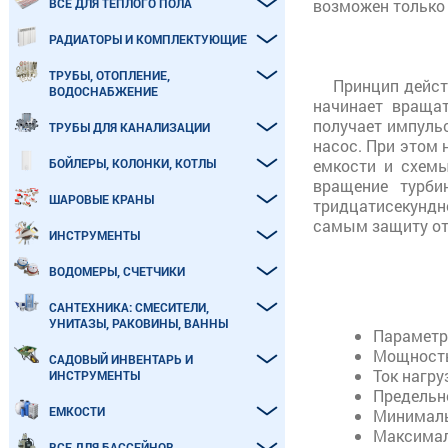
ВСЕ ДЛЯ ТЕПЛОГО ПОЛА
возможен только
РАДИАТОРЫ И КОМПЛЕКТУЮЩИЕ
ТРУБЫ, ОТОПЛЕНИЕ,
Принцип дейст
ВОДОСНАБЖЕНИЕ
начинает вращат
получает импуль
ТРУБЫ ДЛЯ КАНАЛИЗАЦИИ
насос. При этом 
БОЙЛЕРЫ, КОЛОНКИ, КОТЛЫ
емкости и схемы
вращение турби
ШАРОВЫЕ КРАНЫ
тридцатисекундно
самым защиту от 
ИНСТРУМЕНТЫ
ВОДОМЕРЫ, СЧЕТЧИКИ
САНТЕХНИКА: СМЕСИТЕЛИ,
УНИТАЗЫ, РАКОВИНЫ, ВАННЫ
Параметры
Мощность
САДОВЫЙ ИНВЕНТАРЬ И
Ток нагруз
ИНСТРУМЕНТЫ
Предельно
ЕМКОСТИ
Минималь
Максимал
ВСЕ ДЛЯ БАССЕЙНОВ