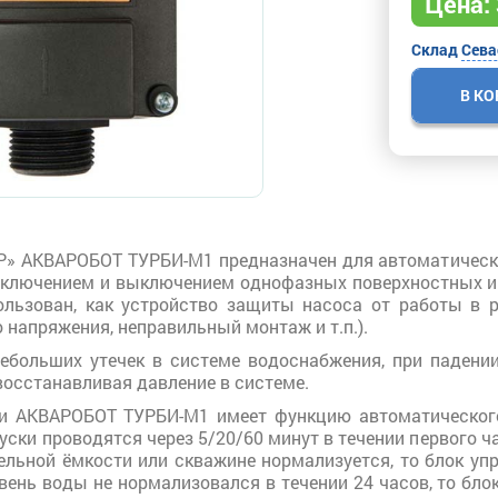
Цена:
Склад
Сева
В К
» АКВАРОБОТ ТУРБИ-M1 предназначен для автоматическо
 включением и выключением однофазных поверхностных и 
льзован, как устройство защиты насоса от работы в р
о напряжения, неправильный монтаж и т.п.).
ебольших утечек в системе водоснабжения, при падени
восстанавливая давление в системе.
ни АКВАРОБОТ ТУРБИ-М1 имеет функцию автоматического
уски проводятся через 5/20/60 минут в течении первого ча
тельной ёмкости или скважине нормализуется, то блок у
вень воды не нормализовался в течении 24 часов, то бл