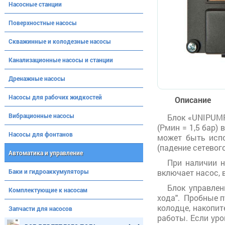
Насосные станции
Поверхностные насосы
Скважинные и колодезные насосы
Канализационные насосы и станции
Дренажные насосы
Насосы для рабочих жидкостей
Описание
Вибрационные насосы
Блок «UNIPUMP
(Рмин = 1,5 бар)
Насосы для фонтанов
может быть испо
(падение сетевог
Автоматика и управление
При наличии н
Баки и гидроаккумуляторы
включает насос, 
Блок управле
Комплектующие к насосам
хода". Пробные п
колодце, накопи
Запчасти для насосов
работы. Если уро