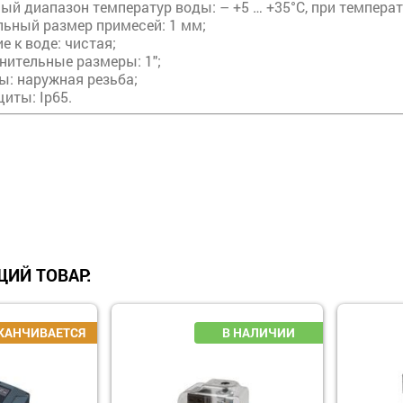
й диапазон температур воды: – +5 … +35°С, при температ
ьный размер примесей: 1 мм;
е к воде: чистая;
нительные размеры: 1";
ы: наружная резьба;
иты: Ip65.
ИЙ ТОВАР: