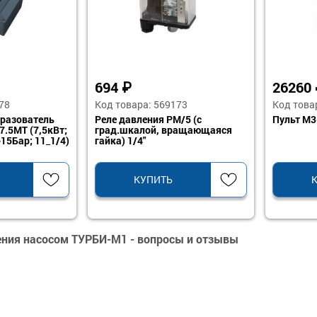
694
₽
26260
78
Код товара: 569173
Код това
разователь
Реле давления PM/5 (c
Пульт М3
.5MT (7,5кВт;
град.шкалой, вращающаяся
-15Бар; 11_1/4)
гайка) 1/4"
КУПИТЬ
ения насосом ТУРБИ-М1 - вопросы и отзывы