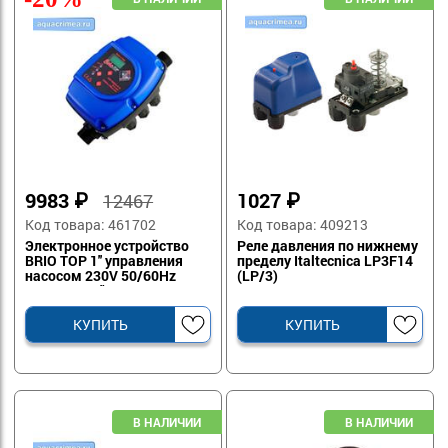
9983
₽
1027
₽
12467
Код товара: 461702
Код товара: 409213
Электронное устройство
Реле давления по нижнему
BRIO TOP 1'' управления
пределу Italtecnica LP3F14
насосом 230V 50/60Нz
(LP/3)
220W 16A 1" M-M IP65
КУПИТЬ
КУПИТЬ