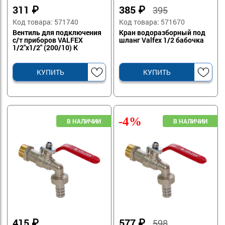
311
₽
385
₽
395
Код товара: 571740
Код товара: 571670
Вентиль для подключения
Кран водоразборный под
с/т приборов VALFEX
шланг Valfex 1/2 бабочка
1/2"х1/2" (200/10) К
КУПИТЬ
КУПИТЬ
-4%
415
₽
577
₽
598