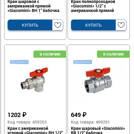
Кран шаровой с
Кран полнопроходной
американкой прямой
«Giacomini» 1/2" с
«Giacomini» ВН 1" бабочка
американкой прямой
полнопроходной
(R859X023)
(R859X027)
КУПИТЬ
КУПИТЬ
1202
₽
649
₽
Код товара: 409263
Код товара: 409261
Кран с американкой
Кран шаровый «Giacomini»
угловой «Giacomini» ВН 1/2"
ВВ 1/2" бабочка