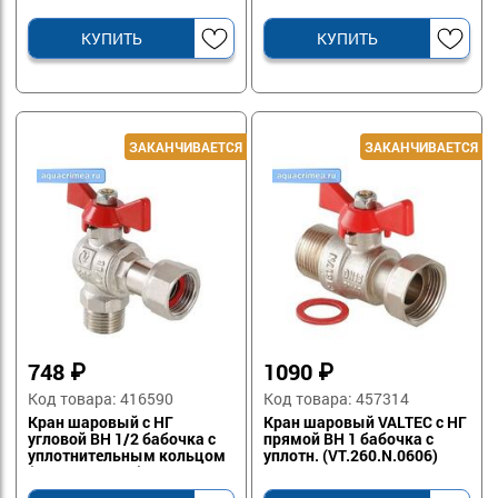
(VT.267.N.0405)
VALTEC (VT.267.N.0505)
КУПИТЬ
КУПИТЬ
748
₽
1090
₽
Код товара: 416590
Код товара: 457314
Кран шаровый с НГ
Кран шаровый VALTEC с НГ
угловой ВН 1/2 бабочка с
прямой ВН 1 бабочка с
уплотнительным кольцом
уплотн. (VT.260.N.0606)
(VT.267.N.0404)