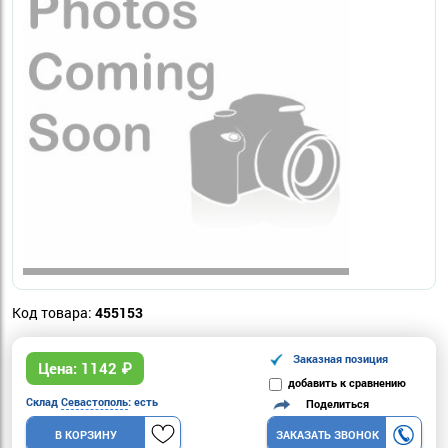
Код товара:
455153
Заказная позиция
Цена:
1142
₽
добавить к сравнению
Склад
Севастополь
: есть
Поделиться
В КОРЗИНУ
ЗАКАЗАТЬ ЗВОНОК