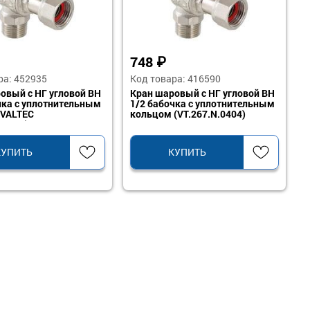
748
₽
ра: 452935
Код товара: 416590
овый с НГ угловой ВН
Кран шаровый с НГ угловой ВН
чка с уплотнительным
1/2 бабочка с уплотнительным
 VALTEC
кольцом (VT.267.N.0404)
.0505)
КУПИТЬ
КУПИТЬ