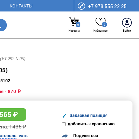
КОНТАКТЫ
+7 978 555 22 25
0
0
Корзина
Избранное
Войти
(VT.292.N.05)
05)
05102
я - 870 ₽
565
₽
Заказная позиция
добавить к сравнению
на: 1435 ₽
Поделиться
стополь
: есть