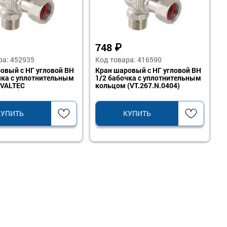
748
₽
ра: 452935
Код товара: 416590
овый с НГ угловой ВН
Кран шаровый с НГ угловой ВН
чка с уплотнительным
1/2 бабочка с уплотнительным
 VALTEC
кольцом (VT.267.N.0404)
.0505)
КУПИТЬ
КУПИТЬ