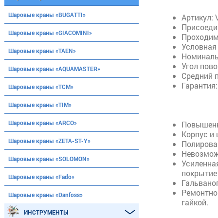
Шаровые краны «BUGATTI»
Артикул: 
Присоедин
Шаровые краны «GIACOMINI»
Проходим
Условная 
Шаровые краны «TAEN»
Номинальн
Угол пов
Шаровые краны «AQUAMASTER»
Средний п
Гарантия: 
Шаровые краны «ТСМ»
Шаровые краны «TIM»
Шаровые краны «ARCO»
Повышенна
Корпус и
Шаровые краны «ZETA-ST-Y»
Полирова
Невозмож
Шаровые краны «SOLOMON»
Усиленна
покрытие 
Шаровые краны «Fado»
Гальвано
Ремонтно
Шаровые краны «Danfoss»
гайкой.
ИНСТРУМЕНТЫ