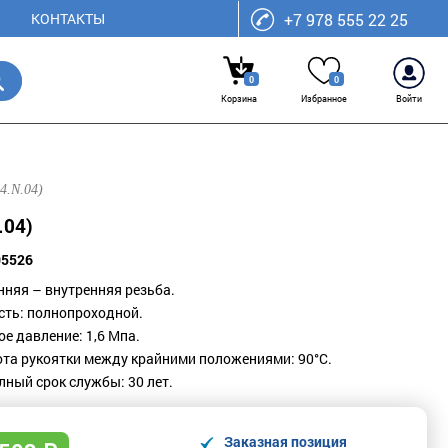
КОНТАКТЫ
+7 978 555 22 25
0
0
Корзина
Избранное
Войти
4.N.04)
.04)
05526
нняя – внутренняя резьба.
ть: полнопроходной.
е давление: 1,6 Мпа.
ота рукоятки между крайними положениями: 90°С.
лный срок службы: 30 лет.
Заказная позиция