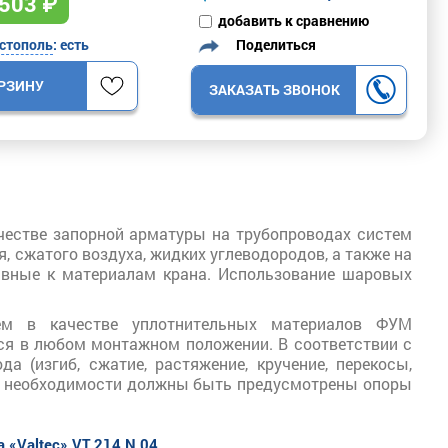
503
₽
добавить к сравнению
Поделиться
стополь
: есть
ОРЗИНУ
ЗАКАЗАТЬ ЗВОНОК
ачестве запорной арматуры на трубопроводах систем
, сжатого воздуха, жидких углеводородов, а также на
сивные к материалам крана. Использование шаровых
ем в качестве уплотнительных материалов ФУМ
ся в любом монтажном положении. В соответствии с
а (изгиб, сжатие, растяжение, кручение, перекосы,
При необходимости должны быть предусмотрены опоры
 «Valtec» VT.214.N.04