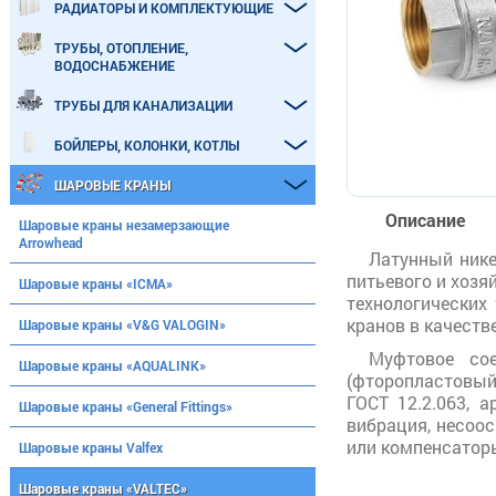
РАДИАТОРЫ И КОМПЛЕКТУЮЩИЕ
ТРУБЫ, ОТОПЛЕНИЕ,
ВОДОСНАБЖЕНИЕ
ТРУБЫ ДЛЯ КАНАЛИЗАЦИИ
БОЙЛЕРЫ, КОЛОНКИ, КОТЛЫ
ШАРОВЫЕ КРАНЫ
Описание
Шаровые краны незамерзающие
Arrowhead
Латунный нике
питьевого и хозя
Шаровые краны «ICMA»
технологических
кранов в качеств
Шаровые краны «V&G VALOGIN»
Муфтовое со
Шаровые краны «AQUALINK»
(фторопластовый
ГОСТ 12.2.063, 
Шаровые краны «General Fittings»
вибрация, несоо
или компенсаторы
Шаровые краны Valfex
Шаровые краны «VALTEC»