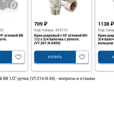
709
₽
1138
₽
53
Код товара: 453770
Код това
НГ угловой ВВ
Кран шаровый с НГ угловой ВН
Кран шар
отн.
1/2 х 3/4 бабочка с уплотн.
3/4 бабо
(VT.267.N.0405)
кольцом
(VT.267.N
КУПИТЬ
 ВВ 1/2" ручка (VT.214.N.04) - вопросы и отзывы