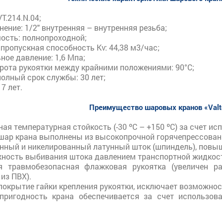
VT.214.N.04;
ение: 1/2" внутренняя – внутренняя резьба;
ость: полнопроходной;
пропускная способность Kv: 44,38 м3/час;
ое давление: 1,6 Мпа;
орота рукоятки между крайними положениями: 90°С;
олный срок службы: 30 лет;
7 лет.
Преимущество шаровых кранов «Valt
я температурная стойкость (-30 ºС – +150 ºС) за счет и
 шар крана выполнены из высокопрочной горячепрессован
нный и никелированный латунный шток (шпиндель), повы
ность выбивания штока давлением транспортной жидкости,
я травмобезопасная флажковая рукоятка (увеличен р
из ПВХ).
покрытие гайки крепления рукоятки, исключает возможно
пригодность крана обеспечивается за счет использов