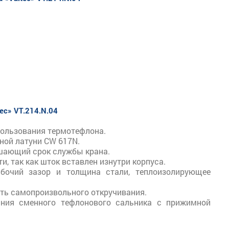
ec» VT.214.N.04
спользования термотефлона.
ной латуни CW 617N.
шающий срок службы крана.
 так как шток вставлен изнутри корпуса.
абочий зазор и толщина стали, теплоизолирующее
сть самопроизвольного откручивания.
ания сменного тефлонового сальника с прижимной