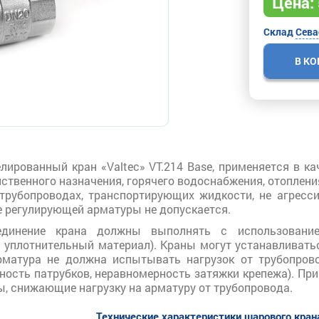
Цена:
Склад
Сева
В К
лированный кран «Valtec» VT.214 Base, применяется в к
йственного назначения, горячего водоснабжения, отопления
 трубопроводах, транспортирующих жидкости, не агрес
е регулирующей арматуры не допускается.
единение крана должны выполнять с использовани
 уплотнительный материал). Краны могут устанавливать
арматура не должна испытывать нагрузок от трубопровод
сность патрубков, неравномерность затяжки крепежа). 
, снижающие нагрузку на арматуру от трубопровода.
Технические характеристики шарового крана