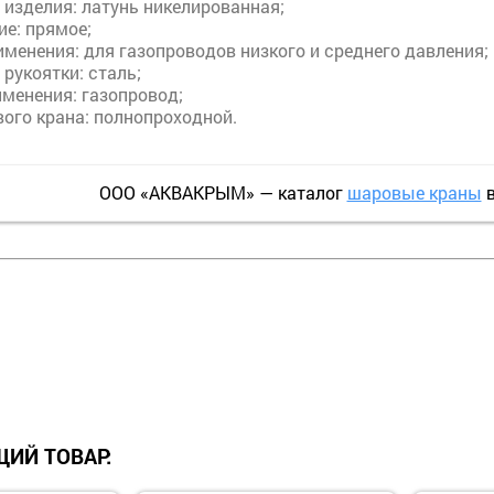
 изделия:
латунь никелированная;
ие
: п
рямое;
именения
: д
ля газопроводов низкого и среднего давления;
 рукоятки
: с
таль;
именения
: г
азопровод;
вого крана
: п
олнопроходной.
ООО «АКВАКРЫМ» — каталог
шаровые краны
в
ИЙ ТОВАР: