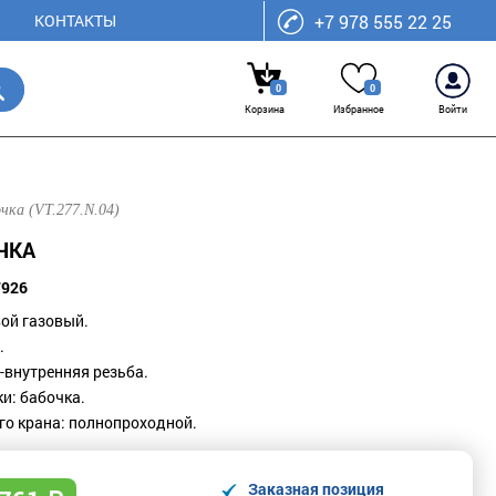
КОНТАКТЫ
+7 978 555 22 25
0
0
Корзина
Избранное
Войти
чка (VT.277.N.04)
ОЧКА
7926
ой газовый.
.
-внутренняя резьба.
ки
: б
абочка.
го крана
: п
олнопроходной.
Заказная позиция