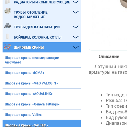
РАДИАТОРЫ И КОМПЛЕКТУЮЩИЕ
ТРУБЫ, ОТОПЛЕНИЕ,
ВОДОСНАБЖЕНИЕ
ТРУБЫ ДЛЯ КАНАЛИЗАЦИИ
БОЙЛЕРЫ, КОЛОНКИ, КОТЛЫ
ШАРОВЫЕ КРАНЫ
Описание
Шаровые краны незамерзающие
Arrowhead
Латунный нике
арматуры на газо
Шаровые краны «ICMA»
Шаровые краны «V&G VALOGIN»
Шаровые краны «AQUALINK»
Тип изде
Резьба:
1
Шаровые краны «General Fittings»
Тип соед
Вид резь
Шаровые краны Valfex
Вид руко
Диапазон
Шаровые краны «VALTEC»