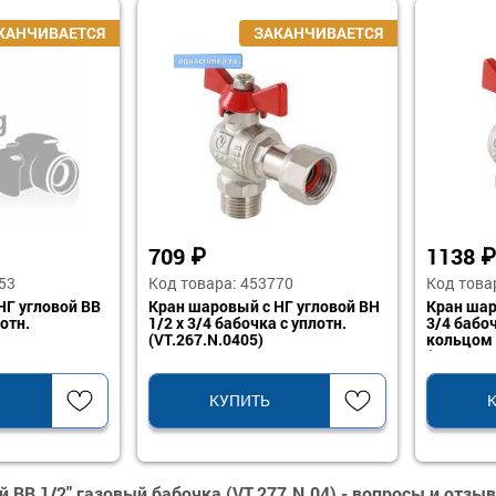
709
₽
1138
₽
53
Код товара: 453770
Код това
НГ угловой ВВ
Кран шаровый с НГ угловой ВН
Кран шар
отн.
1/2 х 3/4 бабочка с уплотн.
3/4 бабо
(VT.267.N.0405)
кольцом
(VT.267.N
КУПИТЬ
 ВВ 1/2" газовый бабочка (VT.277.N.04) - вопросы и отзы