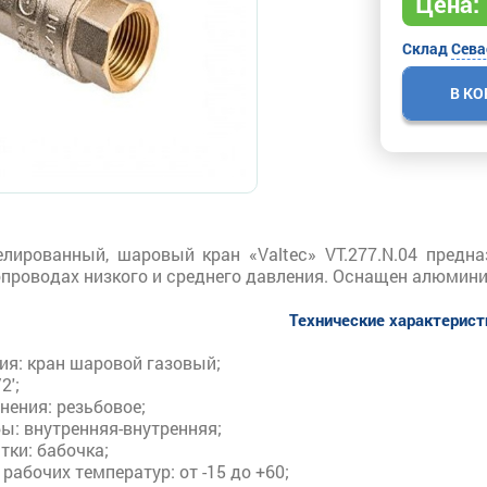
Цена:
Склад
Сева
В К
лированный, шаровый кран «Valtec» VT.277.N.04 предн
проводах низкого и среднего давления. Оснащен алюмини
Технические характерис
лия
: к
ран шаровой газовый;
/2';
инения
: р
езьбовое;
бы
: в
нутренняя-внутренняя;
ятки
: б
абочка;
 рабочих температур:
от -15 до +60;