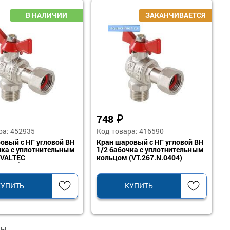
748
₽
ра: 452935
Код товара: 416590
овый с НГ угловой ВН
Кран шаровый с НГ угловой ВН
чка с уплотнительным
1/2 бабочка с уплотнительным
 VALTEC
кольцом (VT.267.N.0404)
.0505)
КУПИТЬ
КУПИТЬ
вы