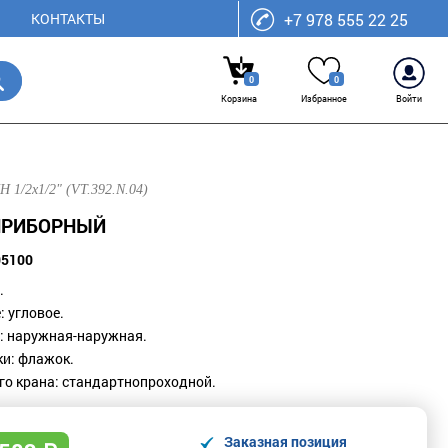
КОНТАКТЫ
+7 978 555 22 25
0
0
Корзина
Избранное
Войти
 1/2х1/2" (VT.392.N.04)
 ПРИБОРНЫЙ
05100
.
е
: у
гловое.
: н
аружная-наружная.
ки
: ф
лажок.
го крана
: с
тандартнопроходной.
Заказная позиция