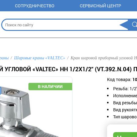
СОТРУДНИЧЕСТВО
СЕРВИСНЫЙ ЦЕНТР
раны
Шаровые краны «VALTEC»
Кран шаровой приборный угловой НН
 УГЛОВОЙ «VALTEC» НН 1/2Х1/2" (VT.392.N.04)
Код товара:
1
Резьба:
1/2'
Исполнени
Вид резьбы
Вид рукоят
Тип шарово