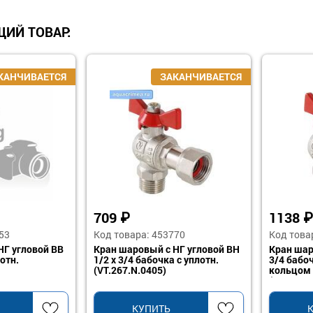
ИЙ ТОВАР:
709
₽
1138
₽
53
Код товара: 453770
Код това
НГ угловой ВВ
Кран шаровый с НГ угловой ВН
Кран шар
отн.
1/2 х 3/4 бабочка с уплотн.
3/4 бабо
(VT.267.N.0405)
кольцом
(VT.267.N
КУПИТЬ