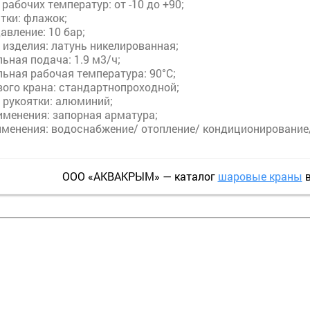
 рабочих температур:
от -10 до +90;
ятки
: ф
лажок;
авление:
10 бар;
 изделия:
латунь никелированная;
ьная подача: 1.9 м3/ч
;
ьная рабочая температура:
90°С;
вого крана
: с
тандартнопроходной;
 рукоятки
: а
люминий;
именения
: з
апорная арматура;
именения
: в
одоснабжение/ отопление/ кондиционирование
ООО «АКВАКРЫМ» — каталог
шаровые краны
в