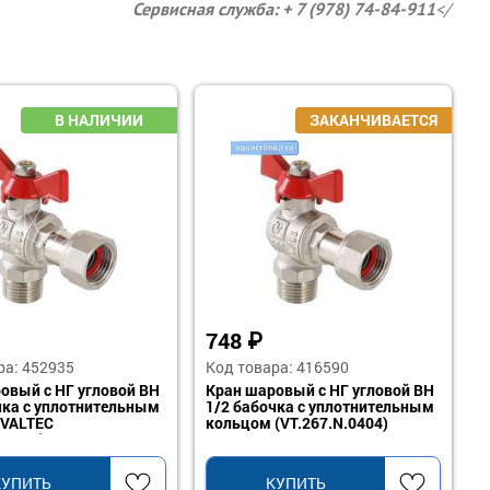
Сервисная служба: + 7 (978) 74-84-911
</
748
₽
ра: 452935
Код товара: 416590
овый с НГ угловой ВН
Кран шаровый с НГ угловой ВН
чка с уплотнительным
1/2 бабочка с уплотнительным
 VALTEC
кольцом (VT.267.N.0404)
.0505)
КУПИТЬ
КУПИТЬ