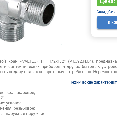
Цена:
Склад
Сева
В К
ой кран «VALTEC» НН 1/2х1/2" (VT.392.N.04), предназ
ети сантехнических приборов и других бытовых устрой
рыть подачу воды к конкретному потребителю. Неремонто
Технические характерис
лия
: к
ран шаровой;
2';
ие
: у
гловое;
инения
: р
езьбовое;
бы
: н
аружная-наружная;