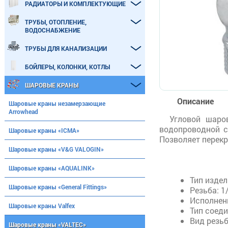
РАДИАТОРЫ И КОМПЛЕКТУЮЩИЕ
ТРУБЫ, ОТОПЛЕНИЕ,
ВОДОСНАБЖЕНИЕ
ТРУБЫ ДЛЯ КАНАЛИЗАЦИИ
БОЙЛЕРЫ, КОЛОНКИ, КОТЛЫ
ШАРОВЫЕ КРАНЫ
Описание
Шаровые краны незамерзающие
Arrowhead
Угловой шаров
водопроводной с
Шаровые краны «ICMA»
Позволяет перек
Шаровые краны «V&G VALOGIN»
Шаровые краны «AQUALINK»
Тип изде
Шаровые краны «General Fittings»
Резьба:
1/
Исполнен
Шаровые краны Valfex
Тип соед
Вид резь
Шаровые краны «VALTEC»