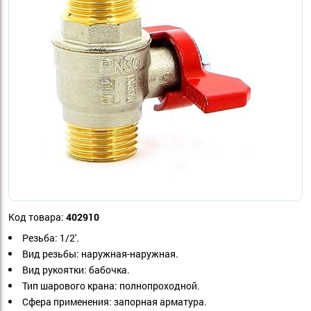
Код товара:
402910
Резьба:
1/2'.
Вид резьбы
: н
аружная-наружная.
Вид рукоятки
: б
абочка.
Тип шарового крана
: п
олнопроходной.
Сфера применения:
 з
апорная арматура.