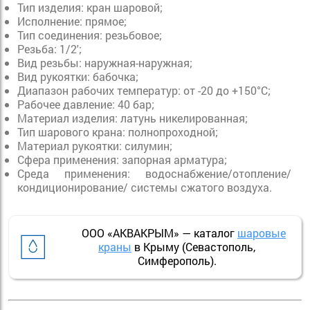
Тип изделия
: к
ран шаровой;
Исполнение
: п
рямое;
Тип соединения
: р
езьбовое;
Резьба:
1/2';
Вид резьбы
: н
аружная-наружная;
Вид рукоятки
: б
абочка;
Диапазон рабочих температур:
от -20 до +150°С;
Рабочее давление:
40 бар;
Материал изделия:
латунь никелированная;
Тип шарового крана
: п
олнопроходной;
Материал рукоятки
: с
илумин;
Сфера применения:
 з
апорная арматура;
Среда применения
: в
одоснабжение/отопление/
кондиционирование/ системы сжатого воздуха.
ООО «АКВАКРЫМ» — каталог
шаровые
краны
в Крыму (Севастополь,
Симферополь).