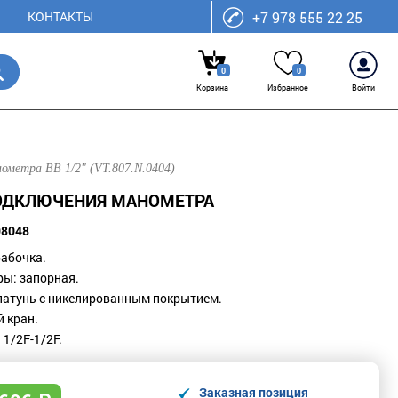
КОНТАКТЫ
+7 978 555 22 25
0
0
Корзина
Избранное
Войти
ометра ВВ 1/2" (VT.807.N.0404)
 ПОДКЛЮЧЕНИЯ МАНОМЕТРА
08048
бабочка.
ры: запорная.
латунь с никелированным покрытием.
й кран.
 1/2F-1/2F.
Заказная позиция