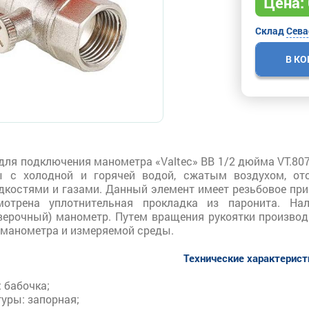
Цена:
Склад
Сева
В К
для подключения манометра «Valtec» ВВ 1/2 дюйма VT.80
ы с холодной и горячей водой, сжатым воздухом, от
дкостями и газами. Данный элемент имеет резьбовое при
мотрена уплотнительная прокладка из паронита. На
верочный) манометр. Путем вращения рукоятки производ
 манометра и измеряемой среды.
Технические характерис
: бабочка;
уры: запорная;