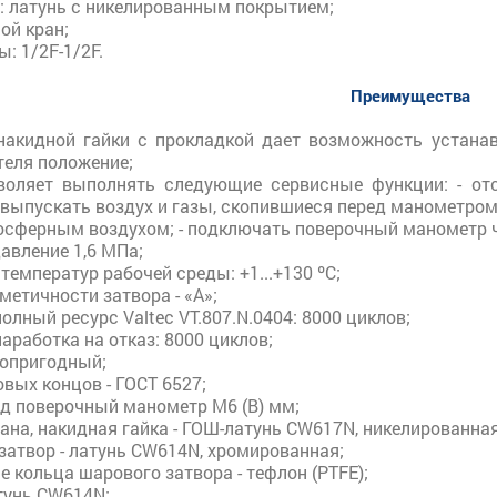
: латунь с никелированным покрытием;
ой кран;
ы: 1/2F-1/2F.
Преимущества
накидной гайки с прокладкой дает возможность устана
теля положение;
воляет выполнять следующие сервисные функции: - от
 выпускать воздух и газы, скопившиеся перед манометром
мосферным воздухом; - подключать поверочный манометр ч
авление 1,6 МПа;
температур рабочей среды: +1...+130 ºС;
метичности затвора - «А»;
олный ресурс Valtec VT.807.N.0404: 8000 циклов;
аработка на отказ: 8000 циклов;
опригодный;
вых концов - ГОСТ 6527;
од поверочный манометр М6 (В) мм;
ана, накидная гайка - ГОШ-латунь CW617N, никелированная
затвор - латунь CW614N, хромированная;
 кольца шарового затвора - тефлон (PTFE);
тунь CW614N;