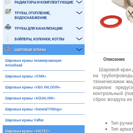
РАДИАТОРЫ И КОМПЛЕКТУЮЩИЕ
ТРУБЫ, ОТОПЛЕНИЕ,
ВОДОСНАБЖЕНИЕ
ТРУБЫ ДЛЯ КАНАЛИЗАЦИИ
БОЙЛЕРЫ, КОЛОНКИ, КОТЛЫ
ШАРОВЫЕ КРАНЫ
Описание
Шаровые краны незамерзающие
Arrowhead
Шаровой кран 
на трубопровод
Шаровые краны «ICMA»
техническими жи
изделия предус
Шаровые краны «V&G VALOGIN»
контрольный (по
Шаровые краны «AQUALINK»
сброс воздуха из
Шаровые краны «General Fittings»
Шаровые краны Valfex
Тип ручки
Тип армат
Шаровые краны «VALTEC»