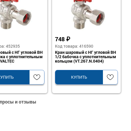
748
₽
ра: 452935
Код товара: 416590
овый с НГ угловой ВН
Кран шаровый с НГ угловой ВН
чка с уплотнительным
1/2 бабочка с уплотнительным
 VALTEC
кольцом (VT.267.N.0404)
.0505)
КУПИТЬ
КУПИТЬ
опросы и отзывы