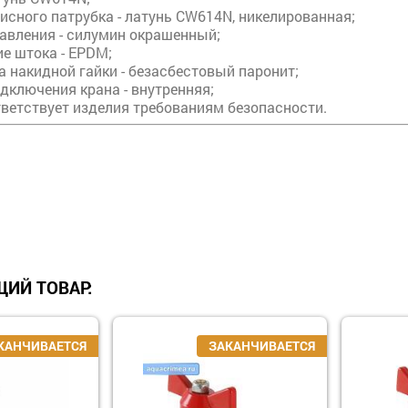
исного патрубка - латунь CW614N, никелированная;
равления - силумин окрашенный;
е штока - EPDM;
 накидной гайки - безасбестовый паронит;
дключения крана - внутренняя;
тветствует изделия требованиям безопасности.
ИЙ ТОВАР: