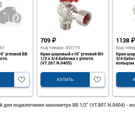
709
₽
1138
₽
53
Код товара: 453770
Код това
НГ угловой ВВ
Кран шаровый с НГ угловой ВН
Кран шар
отн.
1/2 х 3/4 бабочка с уплотн.
3/4 бабо
(VT.267.N.0405)
кольцом
(VT.267.N
КУПИТЬ
 для подключения манометра ВВ 1/2" (VT.807.N.0404) - в