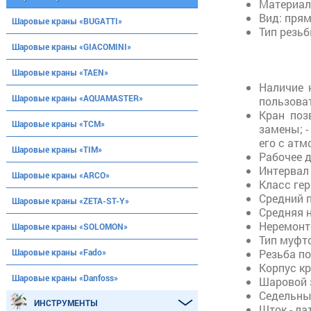
Материал
Вид: прям
Шаровые краны «BUGATTI»
Тип резьб
Шаровые краны «GIACOMINI»
Шаровые краны «TAEN»
Наличие 
Шаровые краны «AQUAMASTER»
пользова
Кран поз
Шаровые краны «ТСМ»
замены; -
его с ат
Шаровые краны «TIM»
Рабочее д
Интервал 
Шаровые краны «ARCO»
Класс гер
Средний п
Шаровые краны «ZETA-ST-Y»
Средняя н
Неремонт
Шаровые краны «SOLOMON»
Тип муфто
Шаровые краны «Fado»
Резьба п
Корпус кр
Шаровые краны «Danfoss»
Шаровой 
Седельные
ИНСТРУМЕНТЫ
Шток - ла