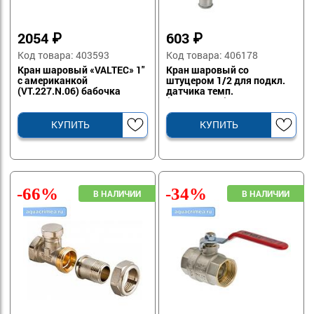
2054
₽
603
₽
Код товара: 403593
Код товара: 406178
Кран шаровый «VALTEC» 1"
Кран шаровый со
с американкой
штуцером 1/2 для подкл.
(VT.227.N.06) бабочка
датчика темп.
(VT.247.N.04)
КУПИТЬ
КУПИТЬ
-66%
-34%