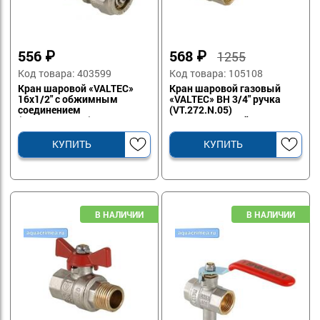
556
₽
568
₽
1255
Код товара: 403599
Код товара: 105108
Кран шаровой «VALTEC»
Кран шаровой газовый
16х1/2" с обжимным
«VALTEC» ВН 3/4" ручка
соединением
(VT.272.N.05)
(VT.341.N.1604)
полнопроходной
КУПИТЬ
КУПИТЬ