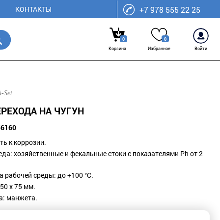
КОНТАКТЫ
+7 978 555 22 25
0
0
Корзина
Избранное
Войти
-Set
ЕРЕХОДА НА ЧУГУН
56160
ть к коррозии.
еда: хозяйственные и фекальные стоки с показателями Ph от 2
 рабочей среды: до +100 °С.
50 х 75 мм.
а: манжета.