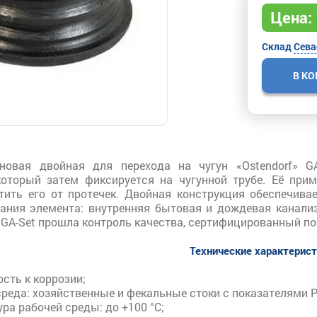
Цена:
Склад
Сева
В К
новая двойная для перехода на чугун «Ostendorf» GA
который затем фиксируется на чугунной трубе. Её при
ить его от протечек. Двойная конструкция обеспечива
ания элемента: внутренняя бытовая и дождевая канали
» GA-Set прошла контроль качества, сертифицированный по
Технические характерис
сть к коррозии;
реда: хозяйственные и фекальные стоки с показателями Ph
ра рабочей среды: до +100 °С;