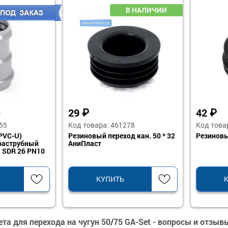
29
₽
42
₽
5
55
Код товара: 461278
Код това
PVC-U)
Резиновый переход кан. 50 * 32
Резиновый
раструбный
АниПласт
 SDR 26 PN10
КУПИТЬ
та для перехода на чугун 50/75 GA-Set - вопросы и отзыв