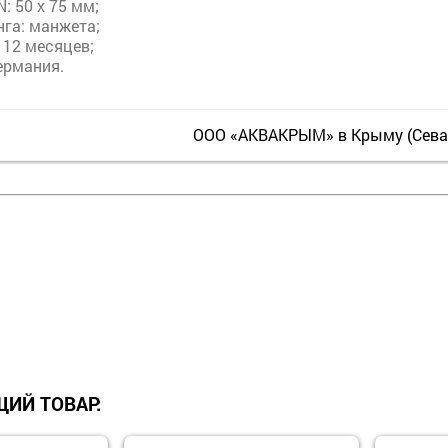
: 50 х 75 мм;
га: манжета;
 12 месяцев;
ермания.
ООО «АКВАКРЫМ» в Крыму (Севас
ИЙ ТОВАР: