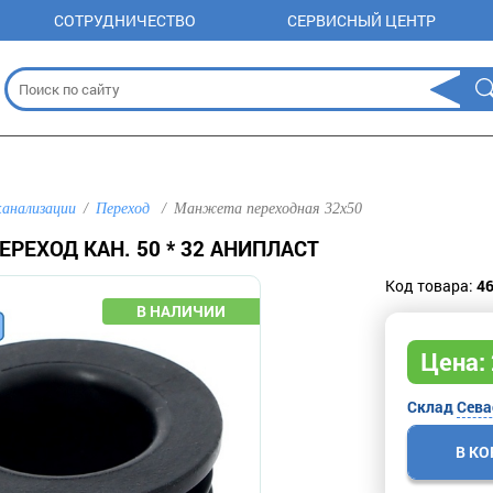
СОТРУДНИЧЕСТВО
СЕРВИСНЫЙ ЦЕНТР
канализации
Переход
Манжета переходная 32х50
РЕХОД КАН. 50 * 32 АНИПЛАСТ
Код товара:
4
Цена:
Склад
Сева
В К