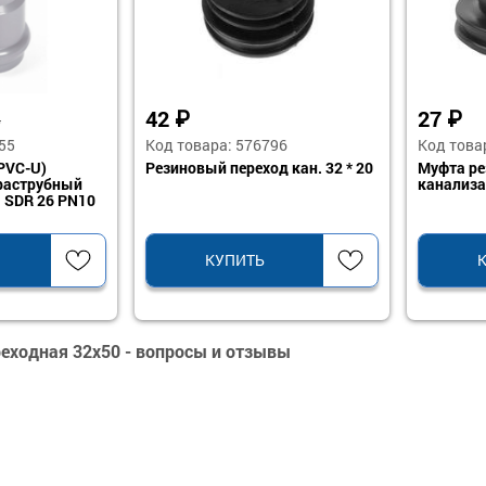
42
₽
27
₽
5
55
Код товара: 576796
Код това
PVC-U)
Резиновый переход кан. 32 * 20
Муфта ре
раструбный
канализ
 SDR 26 PN10
КУПИТЬ
еходная 32х50 - вопросы и отзывы