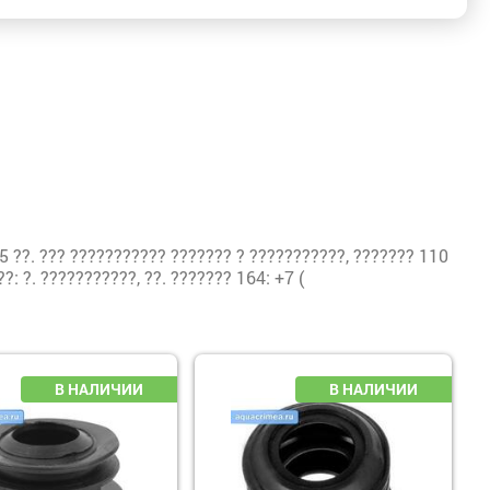
??. ??? ??????????? ??????? ? ???????????, ??????? 110
: ?. ???????????, ??. ??????? 164: +7 (