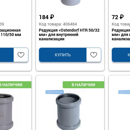
184
₽
72
₽
39
Код товара: 406484
Код това
изационная
Редукция «Ostendorf HTR 50/32
Редукция
 110/50 мм
мм» для внутренней
мм» для 
канализации
канализ
КУПИТЬ