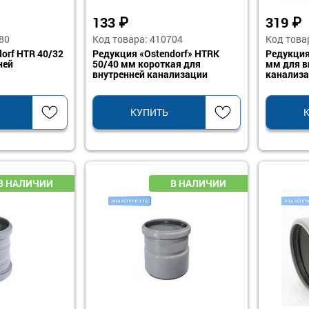
133
₽
319
₽
80
Код товара: 410704
Код това
orf HTR 40/32
Редукция «Ostendorf» HTRK
Редукция
ней
50/40 мм короткая для
мм для в
внутренней канализации
канализ
КУПИТЬ