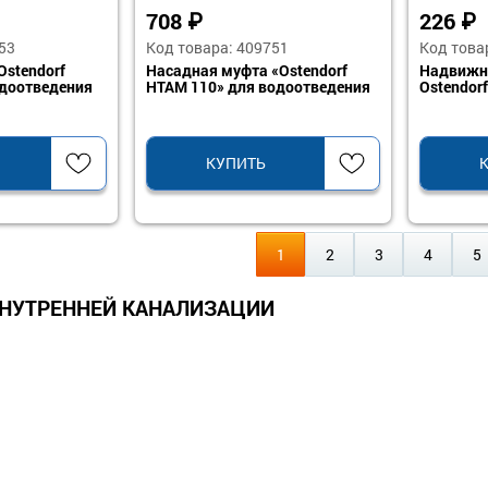
708
₽
226
₽
53
Код товара: 409751
Код това
Ostendorf
Насадная муфта «Ostendorf
Надвижн
доотведения
HTAM 110» для водоотведения
Ostendor
КУПИТЬ
1
2
3
4
5
НУТРЕННЕЙ КАНАЛИЗАЦИИ