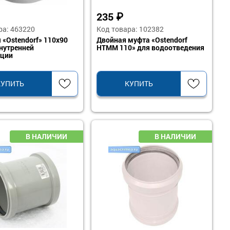
235
₽
ра: 463220
Код товара: 102382
 «Ostendorf» 110х90
Двойная муфта «Ostendorf
нутренней
HTMM 110» для водоотведения
ации
КУПИТЬ
КУПИТЬ