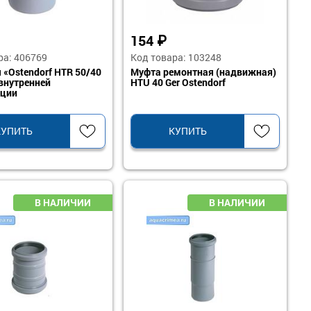
154
₽
ра: 406769
Код товара: 103248
 «Ostendorf HTR 50/40
Муфта ремонтная (надвижная)
внутренней
HTU 40 Ger Ostendorf
ации
КУПИТЬ
КУПИТЬ