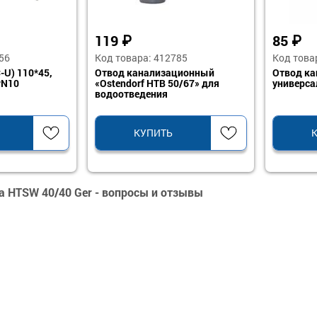
119
₽
85
₽
56
Код товара: 412785
Код това
-U) 110*45,
Отвод канализационный
Отвод ка
PN10
«Ostendorf HTB 50/67» для
универса
водоотведения
КУПИТЬ
а HTSW 40/40 Ger - вопросы и отзывы