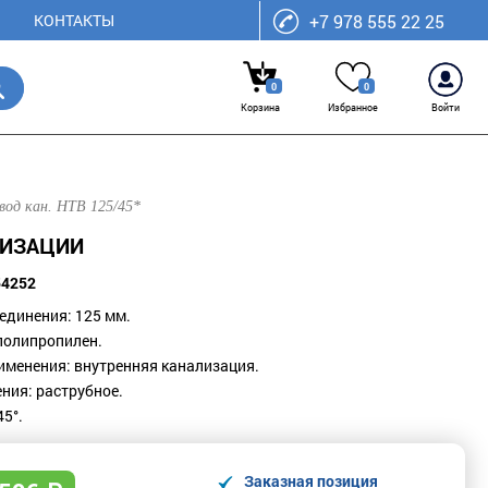
КОНТАКТЫ
+7 978 555 22 25
0
0
Корзина
Избранное
Войти
од кан. HTB 125/45*
ЛИЗАЦИИ
54252
единения: 125 мм.
полипропилен.
именения: внутренняя канализация.
ния: раструбное.
45°.
Заказная позиция