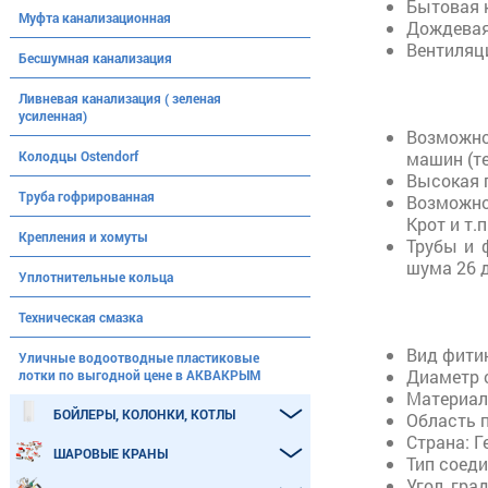
Бытовая 
Муфта канализационная
Дождевая
Вентиляц
Бесшумная канализация
Ливневая канализация ( зеленая
усиленная)
Возможно
Колодцы Ostendorf
машин (те
Высокая г
Труба гофрированная
Возможно
Крот и т.
Крепления и хомуты
Трубы и 
шума 26 д
Уплотнительные кольца
Техническая смазка
Вид фитин
Уличные водоотводные пластиковые
Диаметр 
лотки по выгодной цене в АКВАКРЫМ
Материал
БОЙЛЕРЫ, КОЛОНКИ, КОТЛЫ
Область 
Страна: Г
ШАРОВЫЕ КРАНЫ
Тип соеди
Угол, град