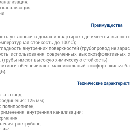
канализация;
 канализация;
ия.
Преимущества
сть установки в домах и квартирах где имеется высоко
мпературная стойкость до 100°C);
ладкость внутренних поверхностей (трубопровод не зарас
сть использования современных высокоэффективных хим
п. (трубы имеют высокую химическую стойкость);
фитинги обеспечивают максимальный комфорт жилья бл
Б).
Технические характерис
га: отвод;
соединения: 125 мм;
: полипропилен;
применения: внутренняя канализация;
ермания;
нения: раструбное;
: 45°.