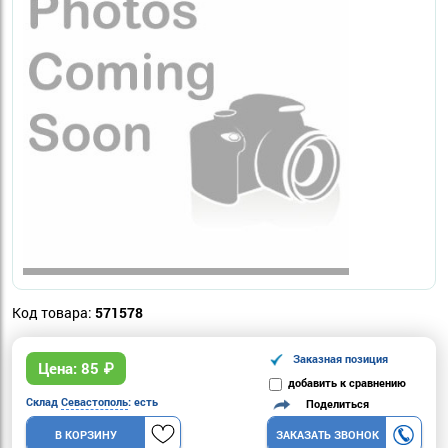
Код товара:
571578
Заказная позиция
Цена:
85
₽
добавить к сравнению
Склад
Севастополь
: есть
Поделиться
В КОРЗИНУ
ЗАКАЗАТЬ ЗВОНОК