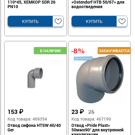
110*45, ХЕМКОР SDR 26
«Ostendorf HTB 50/67» для
PN10
водоотведения
КУПИТЬ
КУПИТЬ
-8%
153
₽
23
₽
25
Код товара: 469354
Код товара: 467199
Отвод сифона HTSW 40/40
Отвод «Pride Plast»
Ger
50ммх90° для внутренней
канализации