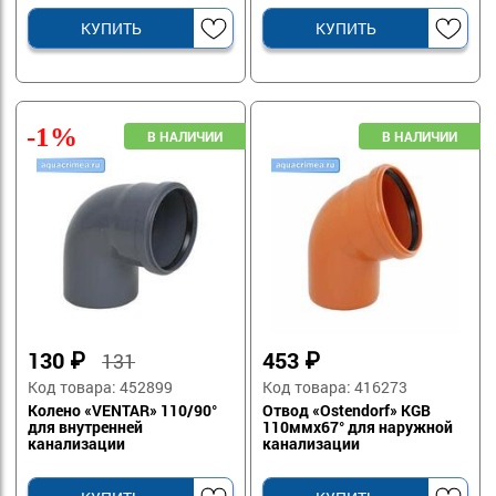
КУПИТЬ
КУПИТЬ
-1%
130
₽
453
₽
131
Код товара: 452899
Код товара: 416273
Колено «VENTAR» 110/90°
Отвод «Ostendorf» KGВ
для внутренней
110ммх67° для наружной
канализации
канализации