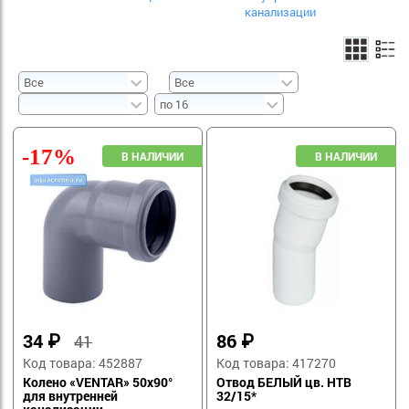
канализации
-17%
34
₽
86
₽
41
Код товара: 452887
Код товара: 417270
Колено «VENTAR» 50х90°
Отвод БЕЛЫЙ цв. HTB
для внутренней
32/15*