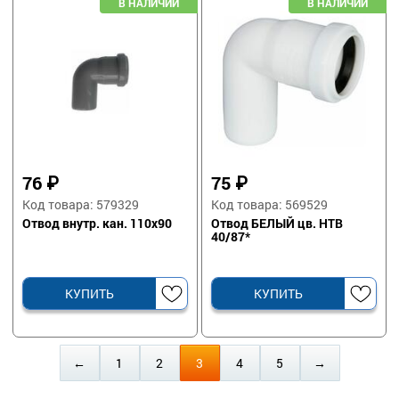
76
₽
75
₽
Код товара: 579329
Код товара: 569529
Отвод внутр. кан. 110х90
Отвод БЕЛЫЙ цв. HTB
40/87*
КУПИТЬ
КУПИТЬ
←
1
2
3
4
5
→