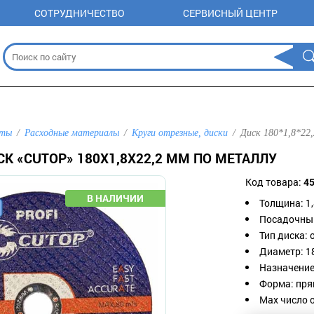
СОТРУДНИЧЕСТВО
СЕРВИСНЫЙ ЦЕНТР
нты
Расходные материалы
Круги отрезные, диски
Диск 180*1,8*2
К «CUTOP» 180Х1,8Х22,2 ММ ПО МЕТАЛЛУ
Код товара:
4
Толщина: 1,
Посадочный
Тип диска: 
Диаметр: 1
Назначение:
Форма: пря
Max число 