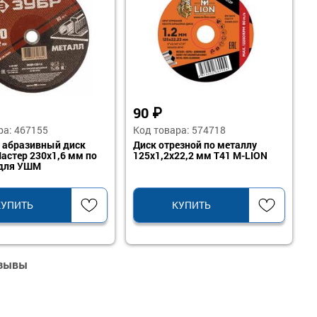
90
₽
ра: 467155
Код товара: 574718
 абразивный диск
Диск отрезной по металлу
астер 230х1,6 мм по
125х1,2х22,2 мм Т41 M-LION
 для УШМ
КУПИТЬ
КУПИТЬ
тзывы