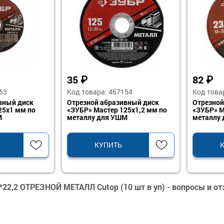
35
₽
82
₽
53
Код товара: 467154
Код това
вный диск
Отрезной абразивный диск
Отрезной
25х1 мм по
«ЗУБР» Мастер 125х1,2 мм по
«ЗУБР» М
М
металлу для УШМ
металлу
КУПИТЬ
*22,2 ОТРЕЗНОЙ МЕТАЛЛ Cutop (10 шт в уп) - вопросы и о