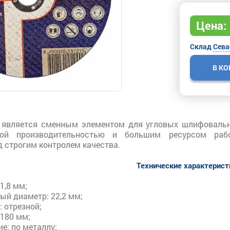
Цена:
Склад
Сева
В К
 является сменным элементом для угловых шлифовальн
кой производительностью и большим ресурсом рабо
 строгим контролем качества.
Технические характерис
1,8 мм;
ый диаметр: 22,2 мм;
: отрезной;
 180 мм;
е: по металлу;