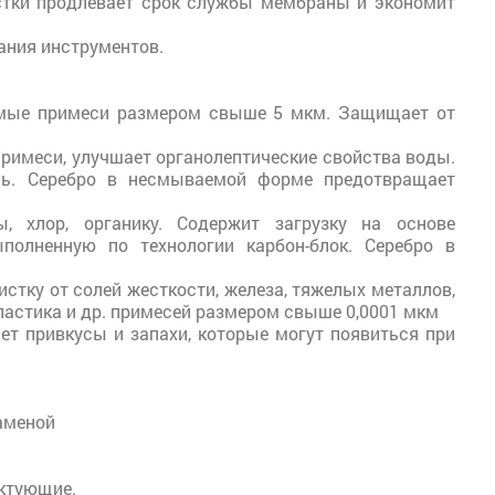
стки продлевает срок службы мембраны и экономит
ания инструментов.
римые примеси размером свыше 5 мкм. Защищает от
примеси, улучшает органолептические свойства воды.
ль. Серебро в несмываемой форме предотвращает
 хлор, органику. Содержит загрузку на основе
полненную по технологии карбон-блок. Серебро в
стку от солей жесткости, железа, тяжелых металлов,
пластика и др. примесей размером свыше 0,0001 мкм
ет привкусы и запахи, которые могут появиться при
аменой
ектующие.