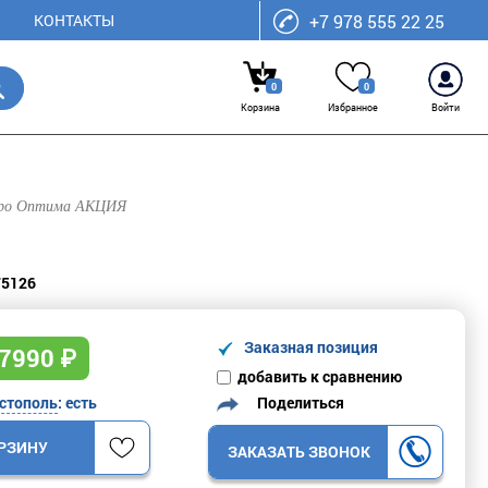
КОНТАКТЫ
+7 978 555 22 25
0
0
Корзина
Избранное
Войти
егро Оптима АКЦИЯ
75126
Заказная позиция
7990
₽
добавить к сравнению
Поделиться
стополь
: есть
ОРЗИНУ
ЗАКАЗАТЬ ЗВОНОК