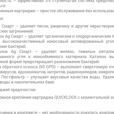
ность – эффективная 3-х ступенчатая система предочи
ги.
емные картриджи – простое обслуживание без использов
и:
 Смарт – удаляет песок, ржавчину и другие нераство
ких загрязнений.
он Ag Смарт – удаляет органические и хлорорганические 
 высококачественный кокосовый активированный уго
ние бактерий.
Блок Ag Смарт – удаляет железо, тяжелые металлы,
ванного угля и ионообменного материала Каталон, вы
мой форме предотвращает размножение бактерий.
 обратного осмоса (50 GPD) – выполняет сверхтонкую очи
 вирусов, ядохимикатов, нитритов, радионуклидов, микро
 Постфильтр – улучшает вкусовые качества воды. Удаля
воды в накопительном баке.
джей предочистки:
ежное крепление картриджа QUICKLOCK с моментальной з
ючения в комплекте – нет необходимости докупать компл