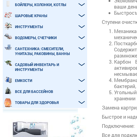
Экономич
БОЙЛЕРЫ, КОЛОНКИ, КОТЛЫ
ваши день
Быстросъ
ШАРОВЫЕ КРАНЫ
Ступени очистк
ИНСТРУМЕНТЫ
Механика
механичес
ВОДОМЕРЫ, СЧЕТЧИКИ
Посткарб
САНТЕХНИКА: СМЕСИТЕЛИ,
Содержит
УНИТАЗЫ, РАКОВИНЫ, ВАННЫ
размноже
Карбон 
САДОВЫЙ ИНВЕНТАРЬ И
активиро
ИНСТРУМЕНТЫ
несмывае
Мембрана
ЕМКОСТИ
бактерий,
ВСЕ ДЛЯ БАССЕЙНОВ
Угольный
хранении 
ТОВАРЫ ДЛЯ ЗДОРОВЬЯ
Замена картри
Быстрое и над
Подключение:
Все для подкл