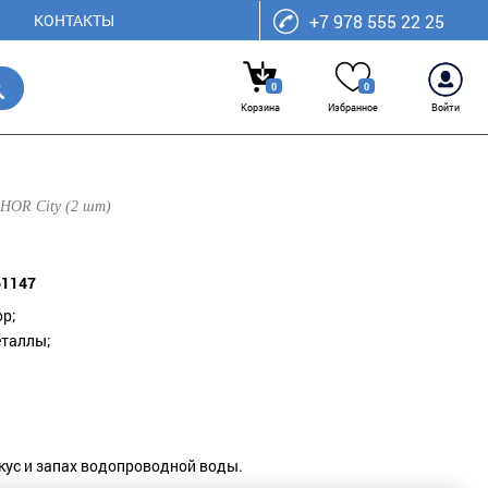
КОНТАКТЫ
+7 978 555 22 25
0
0
Корзина
Избранное
Войти
OR City (2 шт)
61147
ор;
еталлы;
кус и запах водопроводной воды.