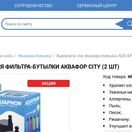
СОТРУДНИЧЕСТВО
СЕРВИСНЫЙ ЦЕНТР
ля воды
Фильтры-бутылки
Картридж для фильтра-бутылки AQUAPH
 ФИЛЬТРА-БУТЫЛКИ АКВАФОР CITY (2 ШТ)
Код товара:
4
Удаляет хл
Тяжелые м
Аллергены;
Пыль;
Песок;
Ржавчину;
Улучшает в