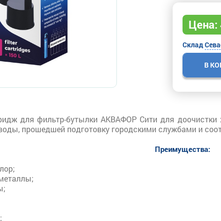
Цена:
Склад
Сева
В К
ридж для фильтр-бутылки АКВАФОР Сити для доочистки
 воды, прошедшей подготовку городскими службами и со
Преимущества:
лор;
металлы;
ы;
;