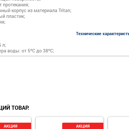
т протекания;
ный корпус из материала Tritan;
ый пластик;
яя;
Технические характерист
 л;
ра воды: от 5ºC до 38ºC;
ИЙ ТОВАР: