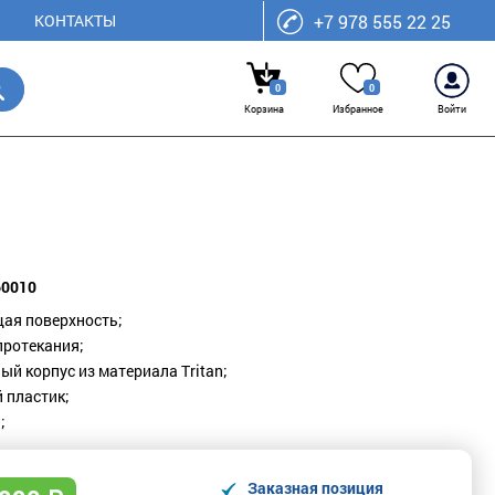
КОНТАКТЫ
+7 978 555 22 25
0
0
Корзина
Избранное
Войти
60010
ая поверхность;
протекания;
ый корпус из материала Tritan;
 пластик;
;
Заказная позиция