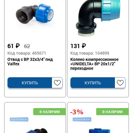
61
₽
131
₽
62
Код товара: 465671
Код товара: 104899
Отвод с ВР 32х3/4" пнд
Колено компрессионное
Valfex
«UNIDELTA» ВР 20х1/2"
переходное
КУПИТЬ
КУПИТЬ
-3%