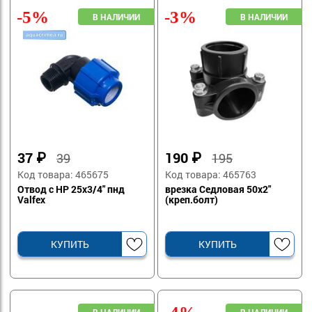
-5%
-3%
37
₽
190
₽
39
195
Код товара: 465675
Код товара: 465763
Отвод с НР 25х3/4" пнд
врезка Седловая 50х2"
Valfex
(креп.болт)
КУПИТЬ
КУПИТЬ