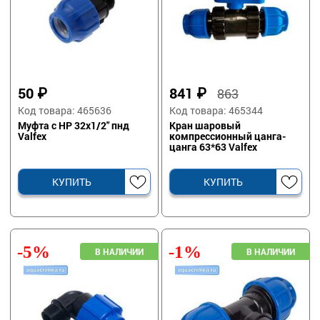
50
₽
841
₽
863
Код товара: 465636
Код товара: 465344
Муфта с НР 32х1/2" пнд
Кран шаровый
Valfex
компрессионный цанга-
цанга 63*63 Valfex
КУПИТЬ
КУПИТЬ
-5%
-1%