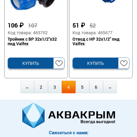
106
₽
51
₽
107
52
Код товара: 465702
Код товара: 465677
Тройник с ВР 32х1/2"х32
Отвод с НР 32х1/2" пнд
пнд Valfex
Valfex
КУПИТЬ
КУПИТЬ
←
2
3
4
5
6
→
Связаться с нами: