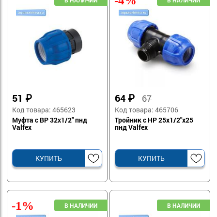
-4%
51
₽
64
₽
67
Код товара: 465623
Код товара: 465706
Муфта с ВР 32х1/2" пнд
Тройник с НР 25х1/2"х25
Valfex
пнд Valfex
КУПИТЬ
КУПИТЬ
-1%