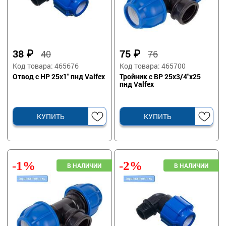
38
₽
75
₽
40
76
Код товара: 465676
Код товара: 465700
Отвод с НР 25х1" пнд Valfex
Тройник с ВР 25х3/4"х25
пнд Valfex
КУПИТЬ
КУПИТЬ
-1%
-2%